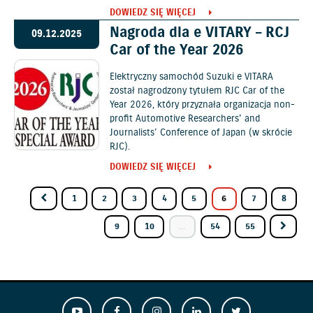
DOWIEDZ SIĘ WIĘCEJ
Nagroda dla e VITARY – RCJ
09.12.2025
Car of the Year 2026
Elektryczny samochód Suzuki e VITARA
został nagrodzony tytułem RJC Car of the
Year 2026, który przyznała organizacja non-
profit Automotive Researchers' and
Journalists’ Conference of Japan (w skrócie
RJC).
DOWIEDZ SIĘ WIĘCEJ
1
2
3
4
5
6
7
8
9
10
...
54
55