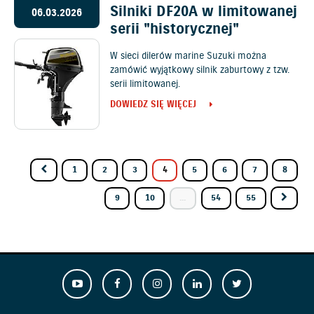
Silniki DF20A w limitowanej
06.03.2026
serii "historycznej"
W sieci dilerów marine Suzuki można
zamówić wyjątkowy silnik zaburtowy z tzw.
serii limitowanej.
DOWIEDZ SIĘ WIĘCEJ
1
2
3
4
5
6
7
8
9
10
...
54
55