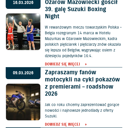
Ożarów Mazowiecki gościł
16.03.2026
39. galę Suzuki Boxing
Night
W rewanżowym meczu towarzyskim Polska –
Belgia rozegranym 14 marca w Hotelu
Mazurkas w Ożarowie Mazowieckim, kadra
polskich pięściarek i pięściarzy znów okazała
się lepsza od Belgów, wygrywając osiem z
dziesięciu pojedynków 16:4.
DOWIEDZ SIĘ WIĘCEJ
Zapraszamy fanów
09.03.2026
motocykli na cykl pokazów
z premierami – roadshow
2026
Jak co roku chcemy zaprezentować gorące
nowości i najnowsze jednoślady z oferty
Suzuki.
DOWIEDZ SIĘ WIĘCEJ