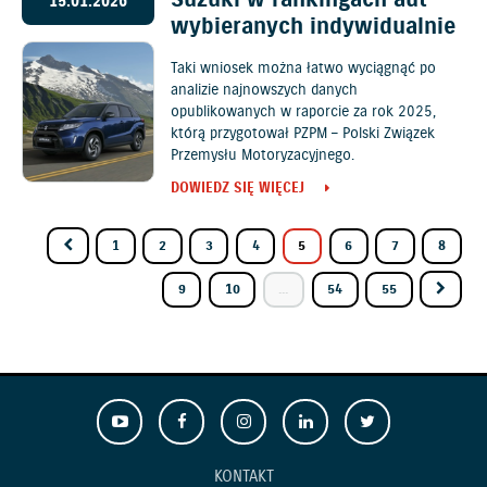
Suzuki w rankingach aut
15.01.2026
wybieranych indywidualnie
Taki wniosek można łatwo wyciągnąć po
analizie najnowszych danych
opublikowanych w raporcie za rok 2025,
którą przygotował PZPM – Polski Związek
Przemysłu Motoryzacyjnego.
DOWIEDZ SIĘ WIĘCEJ
1
2
3
4
5
6
7
8
9
10
...
54
55
KONTAKT