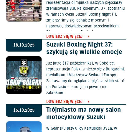
reprezentacja olimpijska naszych pięściarzy
zremisowała 8:8. Na kolejnym, 37. spotkaniu
w ramach cyklu Suzuki Boxing Night (!),
zmierzyliśmy się jednak z mocnym i
naprawdę doświadczonym przeciwnikiem.
Dlatego zawody na Podlasiu trzymały w
DOWIEDZ SIĘ WIĘCEJ
napięciu do samego końca.
Suzuki Boxing Night 37:
16.10.2025
szykują się wielkie emocje
Już jutro (17 października), w Sokółce,
reprezentacja Polski zmierzy się z Bułgarami,
medalistami Mistrzostw Świata i Europy.
Zapraszamy do oglądania pięściarskich starć
na Podlasiu – emocji na pewno nie
zabraknie.
DOWIEDZ SIĘ WIĘCEJ
Trójmiasto ma nowy salon
15.10.2025
motocyklowy Suzuki
W Gdańsku przy ulicy Kartuskiej 391a, w