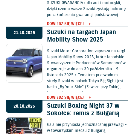
SUZUKI GWARANCJA+ dla aut i motocykli,
dzięki czemu wasze Suzuki zyskują ochronę
po zakończeniu gwarancji podstawowej.
DOWIEDZ SIĘ WIĘCEJ
Suzuki na targach Japan
21.10.2025
Mobility Show 2025
Suzuki Motor Corporation zaprasza na targi
Japan Mobility Show 2025, które Japońskie
Stowarzyszenie Producentów Samochodów
organizuje w dniach 30 października – 9
listopada 2025 r. Tematem przewodnim
strefy Suzuki w halach Tokyo Big Sight jest
hasło „By Your Side” (Zawsze przy Tobie),
które ogłoszono w lutym w tzw. nowym
DOWIEDZ SIĘ WIĘCEJ
średnioterminowym planie zarządzania.
Suzuki Boxing Night 37 w
20.10.2025
Sokółce: remis z Bułgarią
Gala nie przyniosła jednoznacznej przewagi –
w towarzyskim meczu z Bułgarią