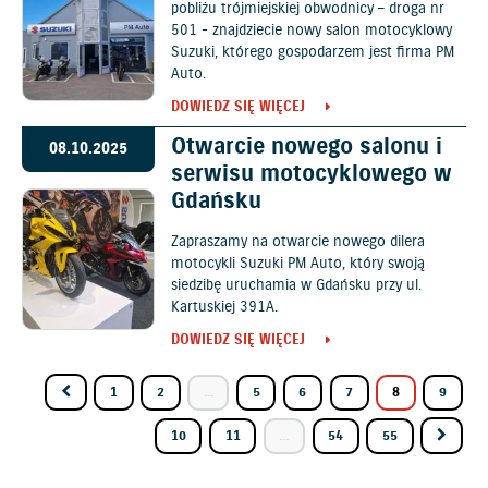
pobliżu trójmiejskiej obwodnicy – droga nr
501 - znajdziecie nowy salon motocyklowy
Suzuki, którego gospodarzem jest firma PM
Auto.
DOWIEDZ SIĘ WIĘCEJ
Otwarcie nowego salonu i
08.10.2025
serwisu motocyklowego w
Gdańsku
Zapraszamy na otwarcie nowego dilera
motocykli Suzuki PM Auto, który swoją
siedzibę uruchamia w Gdańsku przy ul.
Kartuskiej 391A.
DOWIEDZ SIĘ WIĘCEJ
1
2
...
5
6
7
8
9
10
11
...
54
55