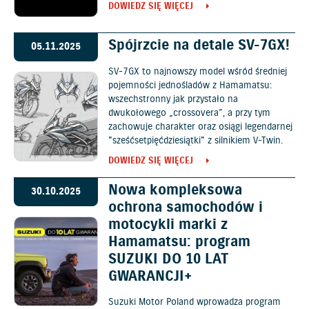
DOWIEDZ SIĘ WIĘCEJ
Spójrzcie na detale SV-7GX!
05.11.2025
SV-7GX to najnowszy model wśród średniej
pojemności jednośladów z Hamamatsu:
wszechstronny jak przystało na
dwukołowego „crossovera”, a przy tym
zachowuje charakter oraz osiągi legendarnej
"sześćsetpięćdziesiątki" z silnikiem V-Twin.
DOWIEDZ SIĘ WIĘCEJ
Nowa kompleksowa
30.10.2025
ochrona samochodów i
motocykli marki z
Hamamatsu: program
SUZUKI DO 10 LAT
GWARANCJI+
Suzuki Motor Poland wprowadza program