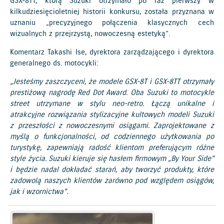
GSX-8TT, którą Suzuki otrzymało po raz pierwszy w
kilkudziesięcioletniej historii konkursu, została przyznana w
uznaniu „precyzyjnego połączenia klasycznych cech
wizualnych z przejrzystą, nowoczesną estetyką”.
Komentarz Takashi Ise, dyrektora zarządzającego i dyrektora
generalnego ds. motocykli:
„Jesteśmy zaszczyceni, że modele GSX-8T i GSX-8TT otrzymały
prestiżową nagrodę Red Dot Award. Oba Suzuki to motocykle
street utrzymane w stylu neo-retro. Łączą unikalne i
atrakcyjne rozwiązania stylizacyjne kultowych modeli Suzuki
z przeszłości z nowoczesnymi osiągami. Zaprojektowane z
myślą o funkcjonalności, od codziennego użytkowania po
turystykę, zapewniają radość klientom preferującym różne
style życia. Suzuki kieruje się hasłem firmowym „By Your Side”
i będzie nadal dokładać starań, aby tworzyć produkty, które
zadowolą naszych klientów zarówno pod względem osiągów,
jak i wzornictwa”.