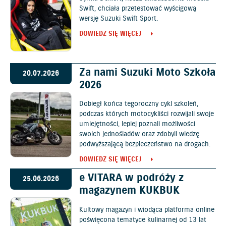
Swift, chciała przetestować wyścigową
wersję Suzuki Swift Sport.
DOWIEDZ SIĘ WIĘCEJ
Za nami Suzuki Moto Szkoła
20.07.2026
2026
Dobiegł końca tegoroczny cykl szkoleń,
podczas których motocykliści rozwijali swoje
umiejętności, lepiej poznali możliwości
swoich jednośladów oraz zdobyli wiedzę
podwyższającą bezpieczeństwo na drogach.
DOWIEDZ SIĘ WIĘCEJ
e VITARA w podróży z
25.06.2026
magazynem KUKBUK
Kultowy magazyn i wiodąca platforma online
poświęcona tematyce kulinarnej od 13 lat