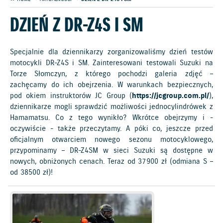
DZIEŃ Z DR-Z4S I SM
Specjalnie dla dziennikarzy zorganizowaliśmy dzień testów
motocykli DR-Z4S i SM. Zainteresowani testowali Suzuki na
Torze Słomczyn, z którego pochodzi galeria zdjęć –
zachęcamy do ich obejrzenia. W warunkach bezpiecznych,
pod okiem instruktorów JC Group (
https://jcgroup.com.pl/
),
dziennikarze mogli sprawdzić możliwości jednocylindrówek z
Hamamatsu. Co z tego wynikło? Wkrótce obejrzymy i -
oczywiście - także przeczytamy. A póki co, jeszcze przed
oficjalnym otwarciem nowego sezonu motocyklowego,
przypominamy – DR-Z4SM w sieci Suzuki są dostępne w
nowych, obniżonych cenach. Teraz od 37 900 zł (odmiana S –
od 38 500 zł)!