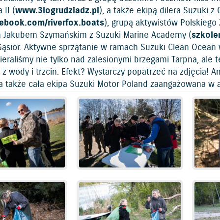
 II (
www.3logrudziadz.pl
), a także ekipą dilera Suzuki z
ebook.com/riverfox.boats
), grupą aktywistów Polskiego
 Jakubem Szymańskim z Suzuki Marine Academy (
szkolen
 Gąsior. Aktywne sprzątanie w ramach Suzuki Clean Ocean
eraliśmy nie tylko nad zalesionymi brzegami Tarpna, ale 
z wody i trzcin. Efekt? Wystarczy popatrzeć na zdjęcia! A
, a także cała ekipa Suzuki Motor Poland zaangażowana w a