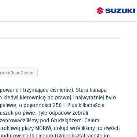
uzukiCleanOcean
owane i trzymające ciśnienie). Stara kanapa
o kiedyś kierownicę po prawej i najwyraźniej było
paliwie, o pojemności 250 l. Plus kilkanaście
uszek po piwie. Tyle odpadów zebrali
 przeprowadziliśmy pod Grudziądzem. Celem
 urokliwej plaży MORiW, dokąd wróciliśmy po dwóch
 mundurowych III Liceum Ogólnokształcącego im.