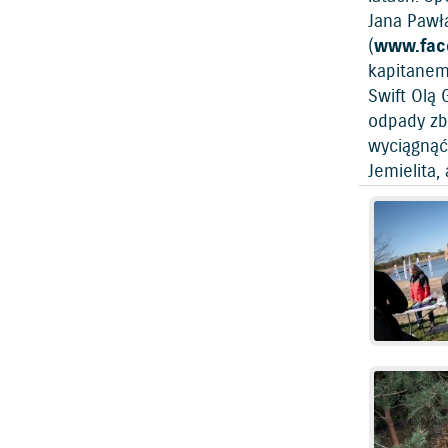
Jana Pawła
(
www.fac
kapitanem
Swift Olą
odpady zbi
wyciągnąć 
Jemielita