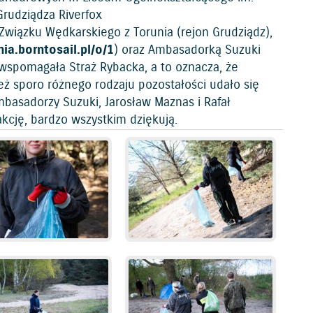
 Grudziądza Riverfox
 Związku Wędkarskiego z Torunia (rejon Grudziądz),
ia.borntosail.pl/o/1
) oraz Ambasadorką Suzuki
 wspomagała Straż Rybacka, a to oznacza, że
też sporo różnego rodzaju pozostałości udało się
mbasadorzy Suzuki, Jarosław Maznas i Rafał
kcję, bardzo wszystkim dziękują.