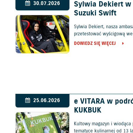
Sylwia Dekiert 
30.07.2026
Suzuki Swift
Sylwia Dekiert, nasza ambas
przetestować wyścigową wers
DOWIEDZ SIĘ WIĘCEJ
e VITARA w podr
25.06.2026
KUKBUK
Kultowy magazyn i wiodąca 
tematyce kulinarnej od 13 l