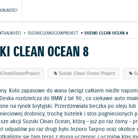
TUALNOŚCI
KTUALNOŚCI
SUZUKICLEANOCEANPROJECT
SUZUKI CLEAN OCEAN 8
KI CLEAN OCEAN 8
iCleanOceanProject
Suzuki Clean Ocean Project
S
ony. Koło zapasowe do wana (wciąż całkiem nieźle napomp
Deska rozdzielcza do BMW z lat 90., co ciekawe auto miał
ne na rynek brytyjski. Przerdzewiała beczka po oleju lub 
ieciowej drobnicy, trochę butelek i stos pogniecionych p
usze akcji Suzuki Clean Ocean, którą – już po raz ósmy –
ń odpadów po raz drugi było Jezioro Tarpno oraz okolice
potkaliśmy się tam teraz z grupą uczennic i uczniów klas