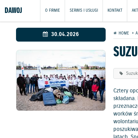
DAWOJ
O FIRMIE
SERWIS I USŁUGI
KONTAKT
AK
30.04.2026
HOME
A
SUZU
Suzuk
Cztery op
składana. 
przeznaczo
worków śm
wolontari
poszukiwa
latach. S