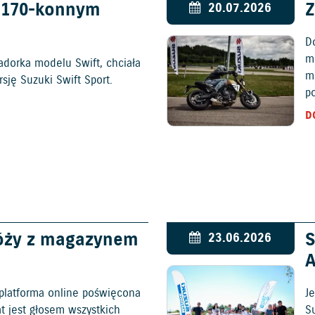
w 170-konnym
Z
20.07.2026
D
mo
adorka modelu Swift, chciała
m
ję Suzuki Swift Sport.
p
D
óży z magazynem
S
23.06.2026
platforma online poświęcona
Je
at jest głosem wszystkich
S